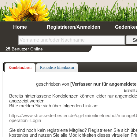
Home
Registrieren/Anmelden
Gedenke
25
Benutzer Online
Kondolenzbuch
Kondolenz hinterlassen
geschrieben von
[Verfasser nur für angemeldete
Erstell
Bereits hinterlassene Kondolenzen können leider nur angemeld
angezeigt werden.
Bitte melden Sie sich über folgenden Link an:
https://www.strassederbesten.de/cgi-bin/onlinefriedhof/manageU
operation=Login
Sie sind noch kein registrierte Mitglied? Registrieren Sie sich üb
kostenlos und nutzen Sie alle Möglichkeiten dieses virtuellen Fri