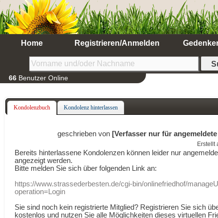
Home
Registrieren/Anmelden
Gedenke
66
Benutzer Online
Kondolenzbuch
Kondolenz hinterlassen
geschrieben von
[Verfasser nur für angemeldete
Erstell
Bereits hinterlassene Kondolenzen können leider nur angemeld
angezeigt werden.
Bitte melden Sie sich über folgenden Link an:
https://www.strassederbesten.de/cgi-bin/onlinefriedhof/manageU
operation=Login
Sie sind noch kein registrierte Mitglied? Registrieren Sie sich üb
kostenlos und nutzen Sie alle Möglichkeiten dieses virtuellen Fri