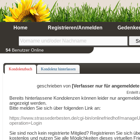
Home
Registrieren/Anmelden
Gedenke
54
Benutzer Online
Kondolenzbuch
Kondolenz hinterlassen
geschrieben von
[Verfasser nur für angemeldete
Erstell
Bereits hinterlassene Kondolenzen können leider nur angemeld
angezeigt werden.
Bitte melden Sie sich über folgenden Link an:
https://www.strassederbesten.de/cgi-bin/onlinefriedhof/manageU
operation=Login
Sie sind noch kein registrierte Mitglied? Registrieren Sie sich üb
kostenlos und nutzen Sie alle Möglichkeiten dieses virtuellen Fri