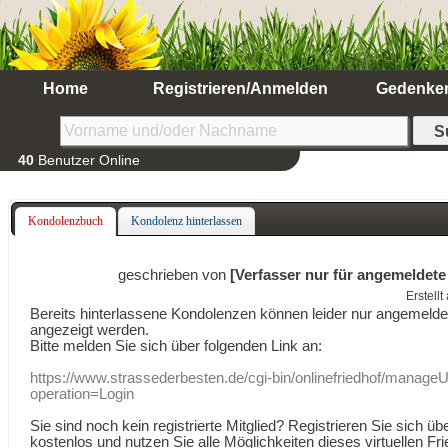
Home
Registrieren/Anmelden
Gedenke
40
Benutzer Online
Kondolenzbuch
Kondolenz hinterlassen
geschrieben von
[Verfasser nur für angemeldete
Erstell
Bereits hinterlassene Kondolenzen können leider nur angemeld
angezeigt werden.
Bitte melden Sie sich über folgenden Link an:
https://www.strassederbesten.de/cgi-bin/onlinefriedhof/manageU
operation=Login
Sie sind noch kein registrierte Mitglied? Registrieren Sie sich üb
kostenlos und nutzen Sie alle Möglichkeiten dieses virtuellen Fri