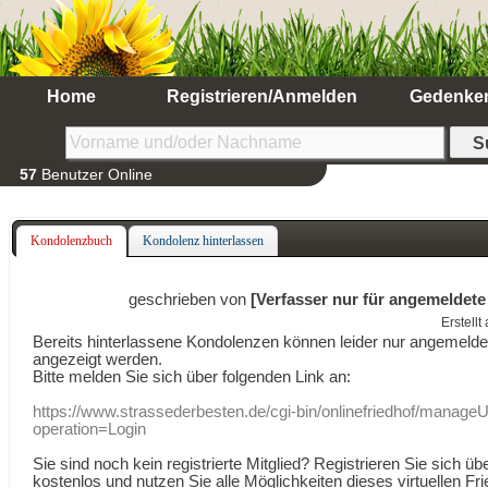
Home
Registrieren/Anmelden
Gedenke
57
Benutzer Online
Kondolenzbuch
Kondolenz hinterlassen
geschrieben von
[Verfasser nur für angemeldete
Erstell
Bereits hinterlassene Kondolenzen können leider nur angemeld
angezeigt werden.
Bitte melden Sie sich über folgenden Link an:
https://www.strassederbesten.de/cgi-bin/onlinefriedhof/manageU
operation=Login
Sie sind noch kein registrierte Mitglied? Registrieren Sie sich üb
kostenlos und nutzen Sie alle Möglichkeiten dieses virtuellen Fri