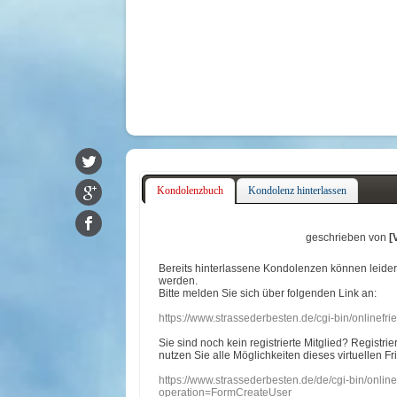
Kondolenzbuch
Kondolenz hinterlassen
geschrieben von
[
Bereits hinterlassene Kondolenzen können leide
werden.
Bitte melden Sie sich über folgenden Link an:
https://www.strassederbesten.de/cgi-bin/onlinef
Sie sind noch kein registrierte Mitglied? Registri
nutzen Sie alle Möglichkeiten dieses virtuellen Fr
https://www.strassederbesten.de/de/cgi-bin/onli
operation=FormCreateUser