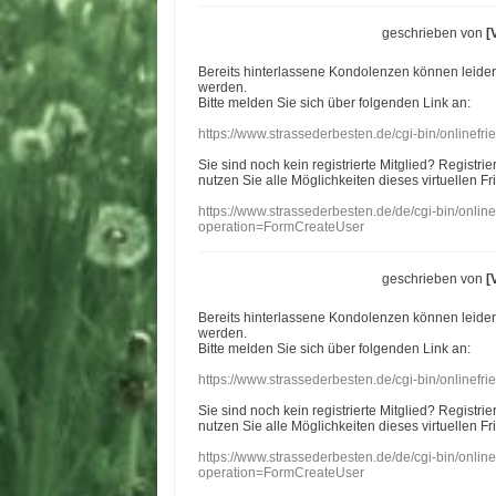
geschrieben von
[
Bereits hinterlassene Kondolenzen können leide
werden.
Bitte melden Sie sich über folgenden Link an:
https://www.strassederbesten.de/cgi-bin/onlinef
Sie sind noch kein registrierte Mitglied? Registri
nutzen Sie alle Möglichkeiten dieses virtuellen Fr
https://www.strassederbesten.de/de/cgi-bin/onli
operation=FormCreateUser
geschrieben von
[
Bereits hinterlassene Kondolenzen können leide
werden.
Bitte melden Sie sich über folgenden Link an:
https://www.strassederbesten.de/cgi-bin/onlinef
Sie sind noch kein registrierte Mitglied? Registri
nutzen Sie alle Möglichkeiten dieses virtuellen Fr
https://www.strassederbesten.de/de/cgi-bin/onli
operation=FormCreateUser