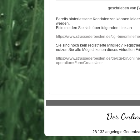
geschrieben von
[
Bereits hinterlassene Kondolenzen können leide
werden.
Bitte melden Sie sich über folgenden Link an:
https://www.strassederbesten.de/cgi-bin/onlinef
Sie sind noch kein registrierte Mitglied? Registri
nutzen Sie alle Möglichkeiten dieses virtuellen Fr
https://www.strassederbesten.de/de/cgi-bin/onli
operation=FormCreateUser
Der Online
28.132
angelegte Gedenkse