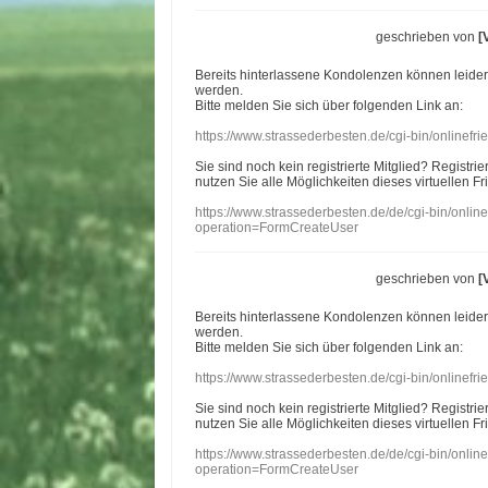
geschrieben von
[
Bereits hinterlassene Kondolenzen können leide
werden.
Bitte melden Sie sich über folgenden Link an:
https://www.strassederbesten.de/cgi-bin/onlinef
Sie sind noch kein registrierte Mitglied? Registri
nutzen Sie alle Möglichkeiten dieses virtuellen Fr
https://www.strassederbesten.de/de/cgi-bin/onli
operation=FormCreateUser
geschrieben von
[
Bereits hinterlassene Kondolenzen können leide
werden.
Bitte melden Sie sich über folgenden Link an:
https://www.strassederbesten.de/cgi-bin/onlinef
Sie sind noch kein registrierte Mitglied? Registri
nutzen Sie alle Möglichkeiten dieses virtuellen Fr
https://www.strassederbesten.de/de/cgi-bin/onli
operation=FormCreateUser