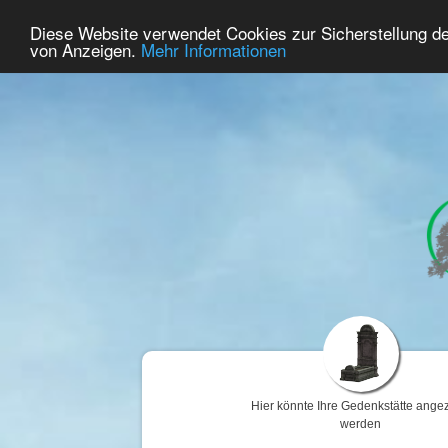
60
Benutzer Online
Diese Website verwendet Cookies zur Sicherstellung d
Home
Premium
Gedenken
von Anzeigen.
Mehr Informationen
Hier könnte Ihre Gedenkstätte angez
werden