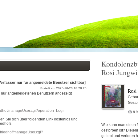
Kondolenzb
Rosi Jungwi
Verfasser nur für angemeldete Benutzer sichtbar]
Erstellt am 2025-10-20 18:28:20
Rosi
r nur angemeldetenen Benutzern angezeigt
Gebor
Gesto
riedhof/manageUser.cgi?operation=Login
9.
eren Sie sich über folgenden Link kostenlos und
iedhofs:
Wie kann man einen 
gestorben ist? Diejen
nefriedhof/manageUser.cgi?
geliebt und verloren 