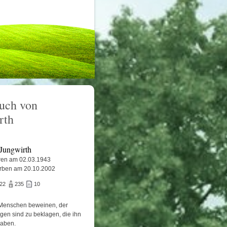
uch von
rth
 Jungwirth
en am 02.03.1943
rben am 20.10.2002
922
235
10
Menschen beweinen, der
igen sind zu beklagen, die ihn
haben.