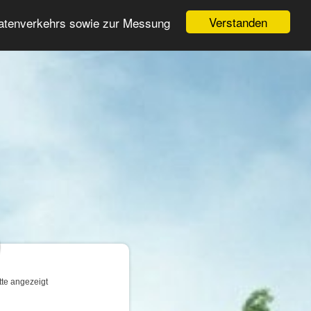
Login
Registrieren
Verstanden
Datenverkehrs sowie zur Messung
Suche
n
tte angezeigt