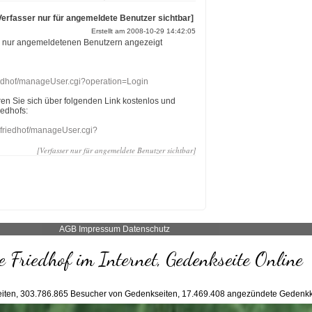
Verfasser nur für angemeldete Benutzer sichtbar]
Erstellt am 2008-10-29 14:42:05
r nur angemeldetenen Benutzern angezeigt
riedhof/manageUser.cgi?operation=Login
eren Sie sich über folgenden Link kostenlos und
iedhofs:
nefriedhof/manageUser.cgi?
[Verfasser nur für angemeldete Benutzer sichtbar]
AGB
Impressum
Datenschutz
 Friedhof im Internet, Gedenkseite Online
iten,
303.786.865
Besucher von Gedenkseiten,
17.469.408
angezündete Gedenkk