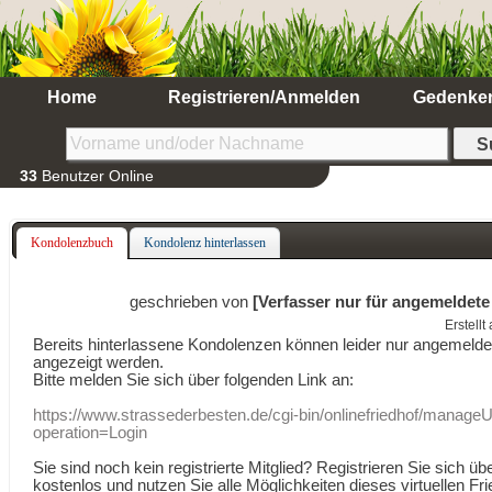
Home
Registrieren/Anmelden
Gedenke
33
Benutzer Online
Kondolenzbuch
Kondolenz hinterlassen
geschrieben von
[Verfasser nur für angemeldete
Erstell
Bereits hinterlassene Kondolenzen können leider nur angemeld
angezeigt werden.
Bitte melden Sie sich über folgenden Link an:
https://www.strassederbesten.de/cgi-bin/onlinefriedhof/manageU
operation=Login
Sie sind noch kein registrierte Mitglied? Registrieren Sie sich üb
kostenlos und nutzen Sie alle Möglichkeiten dieses virtuellen Fri