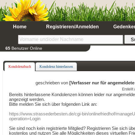
Home
Registrieren/Anmelden
Gedenke
65
Benutzer Online
Kondolenzbuch
Kondolenz hinterlassen
geschrieben von
[Verfasser nur für angemeldete
Erstell
Bereits hinterlassene Kondolenzen können leider nur angemeld
angezeigt werden.
Bitte melden Sie sich über folgenden Link an:
https://www.strassederbesten.de/cgi-bin/onlinefriedhof/manageU
operation=Login
Sie sind noch kein registrierte Mitglied? Registrieren Sie sich üb
kostenlos und nutzen Sie alle Möglichkeiten dieses virtuellen Fri