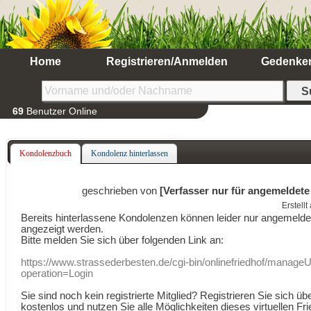
Home
Registrieren/Anmelden
Gedenke
69
Benutzer Online
Kondolenzbuch
Kondolenz hinterlassen
geschrieben von
[Verfasser nur für angemeldete
Erstell
Bereits hinterlassene Kondolenzen können leider nur angemeld
angezeigt werden.
Bitte melden Sie sich über folgenden Link an:
https://www.strassederbesten.de/cgi-bin/onlinefriedhof/manageU
operation=Login
Sie sind noch kein registrierte Mitglied? Registrieren Sie sich üb
kostenlos und nutzen Sie alle Möglichkeiten dieses virtuellen Fri