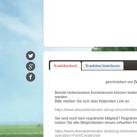
Kondolenzbuch
Kondolenz hinterlassen
geschrieben von
[
Bereits hinterlassene Kondolenzen können leide
werden.
Bitte melden Sie sich über folgenden Link an:
https://www.strassederbesten.de/cgi-bin/onlinef
Sie sind noch kein registrierte Mitglied? Registri
nutzen Sie alle Möglichkeiten dieses virtuellen Fr
https://www.strassederbesten.de/de/cgi-bin/onli
operation=FormCreateUser