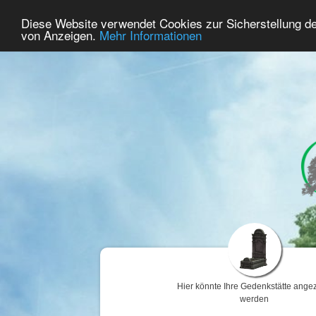
63
Benutzer Online
Diese Website verwendet Cookies zur Sicherstellung d
Home
Premium
Gedenken
von Anzeigen.
Mehr Informationen
Hier könnte Ihre Gedenkstätte angez
werden