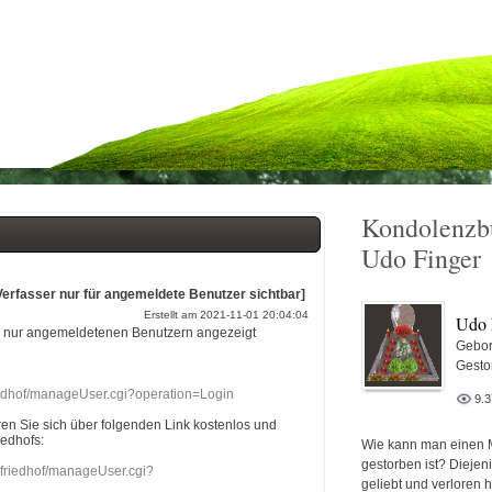
Kondolenzb
Udo Finger
Verfasser nur für angemeldete Benutzer sichtbar]
Erstellt am 2021-11-01 20:04:04
Udo 
r nur angemeldetenen Benutzern angezeigt
Gebor
Gesto
riedhof/manageUser.cgi?operation=Login
9.
eren Sie sich über folgenden Link kostenlos und
iedhofs:
Wie kann man einen 
gestorben ist? Diejen
nefriedhof/manageUser.cgi?
geliebt und verloren 