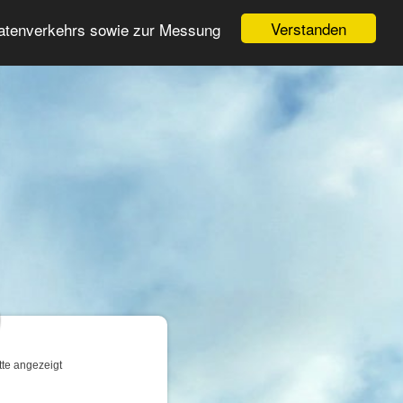
Login
Registrieren
Verstanden
Datenverkehrs sowie zur Messung
Suche
n
tte angezeigt