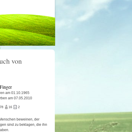
uch von
Finger
en am 01.10.1965
rben am 07.05.2010
378
16
2
Menschen beweinen, der
igen sind zu beklagen, die ihn
haben.