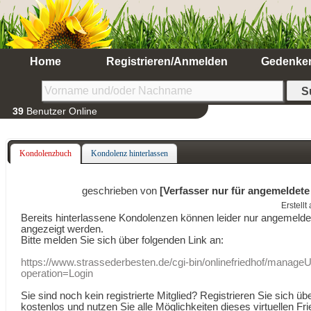
Home
Registrieren/Anmelden
Gedenke
39
Benutzer Online
Kondolenzbuch
Kondolenz hinterlassen
geschrieben von
[Verfasser nur für angemeldete
Erstell
Bereits hinterlassene Kondolenzen können leider nur angemeld
angezeigt werden.
Bitte melden Sie sich über folgenden Link an:
https://www.strassederbesten.de/cgi-bin/onlinefriedhof/manageU
operation=Login
Sie sind noch kein registrierte Mitglied? Registrieren Sie sich üb
kostenlos und nutzen Sie alle Möglichkeiten dieses virtuellen Fri