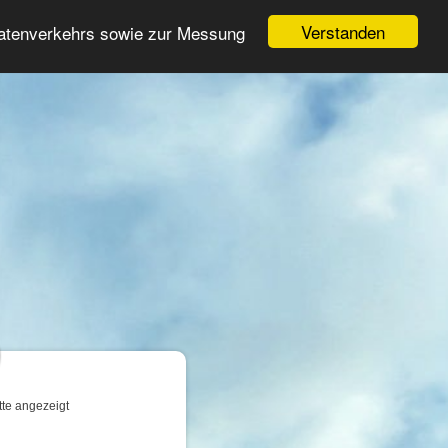
Login
Registrieren
Verstanden
Datenverkehrs sowie zur Messung
Suche
n
tte angezeigt