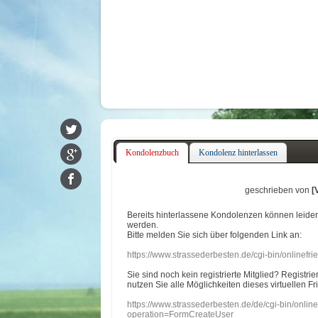
Kondolenzbuch
Kondolenz hinterlassen
geschrieben von
[
Bereits hinterlassene Kondolenzen können leide
werden.
Bitte melden Sie sich über folgenden Link an:
https://www.strassederbesten.de/cgi-bin/onlinef
Sie sind noch kein registrierte Mitglied? Registri
nutzen Sie alle Möglichkeiten dieses virtuellen Fr
https://www.strassederbesten.de/de/cgi-bin/onli
operation=FormCreateUser