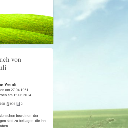
uch von
nli
ne Wernli
en am 27.04.1951
rben am 15.06.2014
.198
904
2
Menschen beweinen, der
igen sind zu beklagen, die ihn
haben.