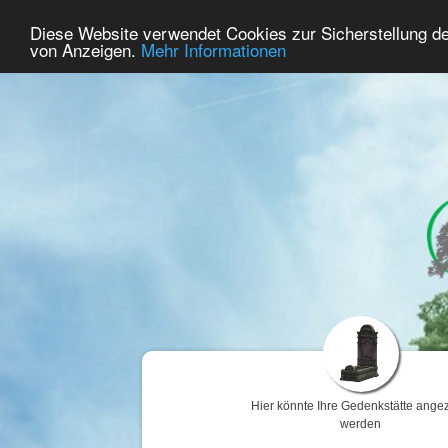
70
Benutzer Online
Diese Website verwendet Cookies zur Sicherstellung d
Home
Premium
Gedenken
von Anzeigen.
Mehr Informationen
Hier könnte Ihre Gedenkstätte angez
werden