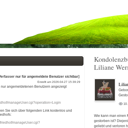
Kondolenzb
Liliane Wer
Verfasser nur für angemeldete Benutzer sichtbar]
Erstellt am 2026-04-27 15:39:29
Lilia
r nur angemeldetenen Benutzern angezeigt
Gebor
Gesto
riedhof/manageUser.cgi?operation=Login
10
eren Sie sich über folgenden Link kostenlos und
iedhofs:
Wie kann man einen 
gestorben ist? Diejen
nefriedhof/manageUser.cgi?
geliebt und verloren 