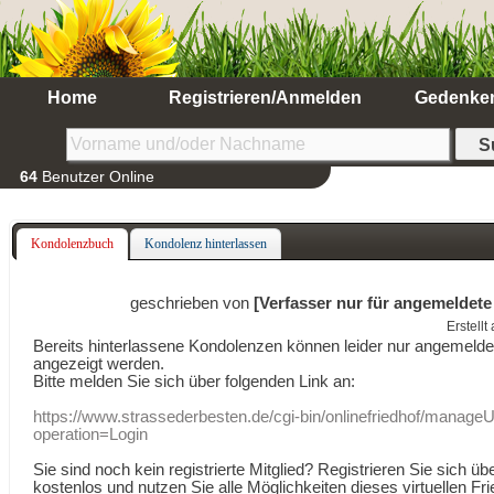
Home
Registrieren/Anmelden
Gedenke
64
Benutzer Online
Kondolenzbuch
Kondolenz hinterlassen
geschrieben von
[Verfasser nur für angemeldete
Erstell
Bereits hinterlassene Kondolenzen können leider nur angemeld
angezeigt werden.
Bitte melden Sie sich über folgenden Link an:
https://www.strassederbesten.de/cgi-bin/onlinefriedhof/manageU
operation=Login
Sie sind noch kein registrierte Mitglied? Registrieren Sie sich üb
kostenlos und nutzen Sie alle Möglichkeiten dieses virtuellen Fri