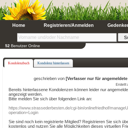
Home
Registrieren/Anmelden
Gedenke
52
Benutzer Online
Kondolenzbuch
Kondolenz hinterlassen
geschrieben von
[Verfasser nur für angemeldete
Erstell
Bereits hinterlassene Kondolenzen können leider nur angemeld
angezeigt werden.
Bitte melden Sie sich über folgenden Link an:
https://www.strassederbesten.de/cgi-bin/onlinefriedhof/manageU
operation=Login
Sie sind noch kein registrierte Mitglied? Registrieren Sie sich üb
kostenlos und nutzen Sie alle Möglichkeiten dieses virtuellen Fri