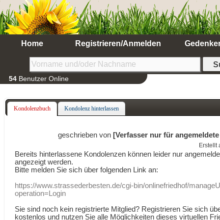
Home
Registrieren/Anmelden
Gedenke
54
Benutzer Online
Kondolenzbuch
Kondolenz hinterlassen
geschrieben von
[Verfasser nur für angemeldete
Erstell
Bereits hinterlassene Kondolenzen können leider nur angemeld
angezeigt werden.
Bitte melden Sie sich über folgenden Link an:
https://www.strassederbesten.de/cgi-bin/onlinefriedhof/manageU
operation=Login
Sie sind noch kein registrierte Mitglied? Registrieren Sie sich üb
kostenlos und nutzen Sie alle Möglichkeiten dieses virtuellen Fri