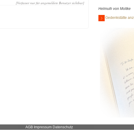
[Verfasser nur für angemeldete Benutzer sichtbar]
Helmuth von Moltke
Gedenkstätte anz
AGB
Impressum
Datenschutz