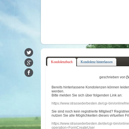
Kondolenzbuch
Kondolenz hinterlassen
geschrieben von
[
Bereits hinterlassene Kondolenzen können leide
werden.
Bitte melden Sie sich über folgenden Link an:
https://www.strassederbesten.de/cgi-bin/onlinef
Sie sind noch kein registrierte Mitglied? Registri
nutzen Sie alle Möglichkeiten dieses virtuellen Fr
https://www.strassederbesten.de/de/cgi-bin/onli
operation=FormCreateUser