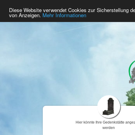
48
Benutzer Online
Diese Website verwendet Cookies zur Sicherstellung d
Home
Premium
Gedenken
von Anzeigen.
Mehr Informationen
Hier könnte Ihre Gedenkstätte angez
werden