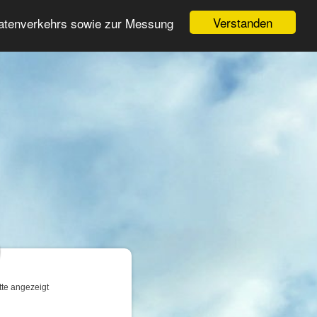
Login
Registrieren
Verstanden
Datenverkehrs sowie zur Messung
Suche
n
tte angezeigt