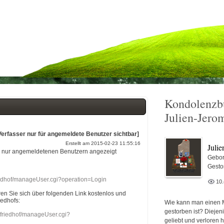
Kondolenzb
Julien-Jero
Verfasser nur für angemeldete Benutzer sichtbar]
Erstellt am 2015-02-23 11:55:16
Juli
r nur angemeldetenen Benutzern angezeigt
Gebor
Gesto
riedhof/manageUser.cgi?operation=Login
10
eren Sie sich über folgenden Link kostenlos und
iedhofs:
Wie kann man einen 
gestorben ist? Diejen
nefriedhof/manageUser.cgi?
geliebt und verloren 