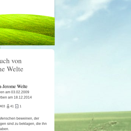
uch von
me Welte
en-Jerome Welte
en am 03.02.2009
rben am 18.12.2014
.403
41
1
Menschen beweinen, der
igen sind zu beklagen, die ihn
haben.