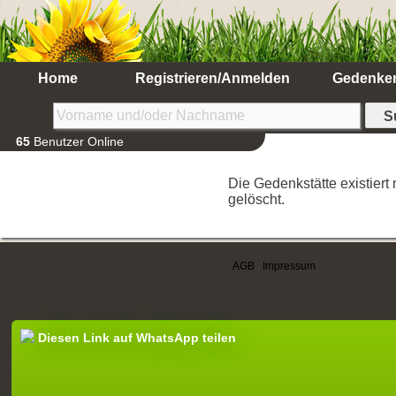
Home
Registrieren/Anmelden
Gedenke
65
Benutzer Online
Die Gedenkstätte existiert
gelöscht.
AGB
|
Impressum
Diesen Link auf WhatsApp teilen