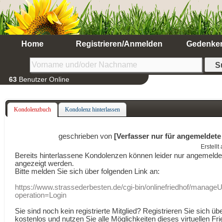
Home
Registrieren/Anmelden
Gedenke
63
Benutzer Online
Kondolenzbuch
Kondolenz hinterlassen
geschrieben von
[Verfasser nur für angemeldete
Erstell
Bereits hinterlassene Kondolenzen können leider nur angemeld
angezeigt werden.
Bitte melden Sie sich über folgenden Link an:
https://www.strassederbesten.de/cgi-bin/onlinefriedhof/manageU
operation=Login
Sie sind noch kein registrierte Mitglied? Registrieren Sie sich üb
kostenlos und nutzen Sie alle Möglichkeiten dieses virtuellen Fri