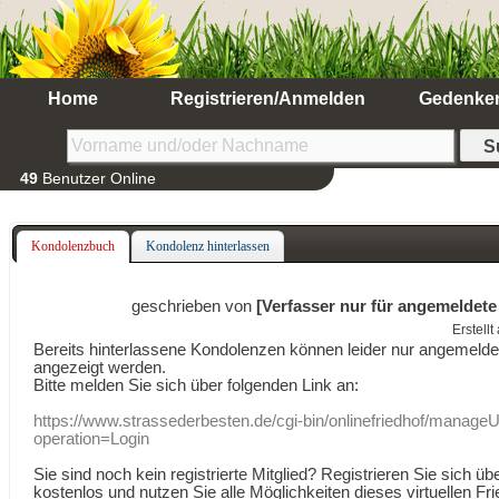
Home
Registrieren/Anmelden
Gedenke
49
Benutzer Online
Kondolenzbuch
Kondolenz hinterlassen
geschrieben von
[Verfasser nur für angemeldete
Erstell
Bereits hinterlassene Kondolenzen können leider nur angemeld
angezeigt werden.
Bitte melden Sie sich über folgenden Link an:
https://www.strassederbesten.de/cgi-bin/onlinefriedhof/manageU
operation=Login
Sie sind noch kein registrierte Mitglied? Registrieren Sie sich üb
kostenlos und nutzen Sie alle Möglichkeiten dieses virtuellen Fri