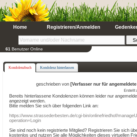
Home
Registrieren/Anmelden
Gedenke
61
Benutzer Online
Kondolenzbuch
Kondolenz hinterlassen
geschrieben von
[Verfasser nur für angemeldete
Erstell
Bereits hinterlassene Kondolenzen können leider nur angemeld
angezeigt werden.
Bitte melden Sie sich über folgenden Link an:
https://www.strassederbesten.de/cgi-bin/onlinefriedhof/manageU
operation=Login
Sie sind noch kein registrierte Mitglied? Registrieren Sie sich üb
kostenlos und nutzen Sie alle Möglichkeiten dieses virtuellen Fri