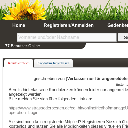
Home
Registrieren/Anmelden
Gedenke
77
Benutzer Online
Kondolenzbuch
Kondolenz hinterlassen
geschrieben von
[Verfasser nur für angemeldete
Erstell
Bereits hinterlassene Kondolenzen können leider nur angemeld
angezeigt werden.
Bitte melden Sie sich über folgenden Link an:
https://www.strassederbesten.de/cgi-bin/onlinefriedhof/manageU
operation=Login
Sie sind noch kein registrierte Mitglied? Registrieren Sie sich üb
kostenlos und nutzen Sie alle Möglichkeiten dieses virtuellen Fri