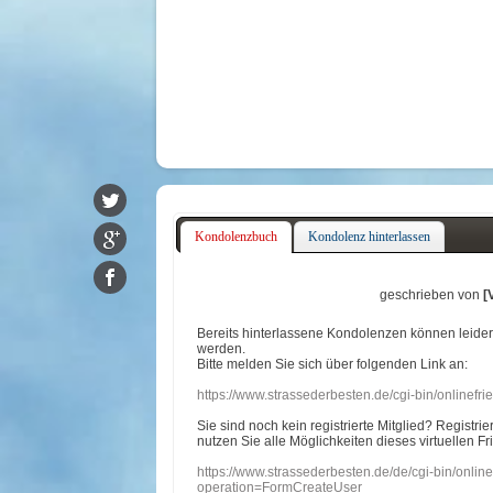
Kondolenzbuch
Kondolenz hinterlassen
geschrieben von
[
Bereits hinterlassene Kondolenzen können leide
werden.
Bitte melden Sie sich über folgenden Link an:
https://www.strassederbesten.de/cgi-bin/onlinef
Sie sind noch kein registrierte Mitglied? Registri
nutzen Sie alle Möglichkeiten dieses virtuellen Fr
https://www.strassederbesten.de/de/cgi-bin/onli
operation=FormCreateUser