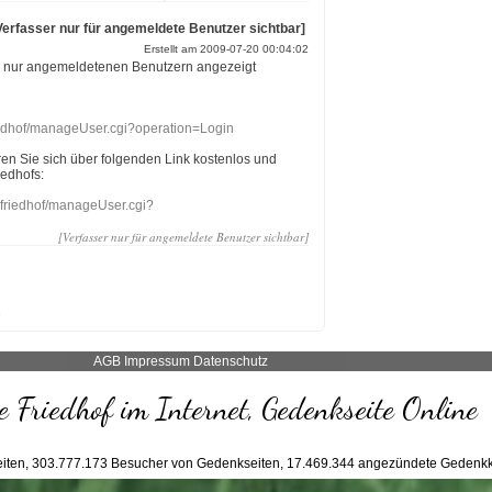
Verfasser nur für angemeldete Benutzer sichtbar]
Erstellt am 2009-07-20 00:04:02
r nur angemeldetenen Benutzern angezeigt
riedhof/manageUser.cgi?operation=Login
eren Sie sich über folgenden Link kostenlos und
iedhofs:
nefriedhof/manageUser.cgi?
[Verfasser nur für angemeldete Benutzer sichtbar]
AGB
Impressum
Datenschutz
 Friedhof im Internet, Gedenkseite Online
iten,
303.777.173
Besucher von Gedenkseiten,
17.469.344
angezündete Gedenkk