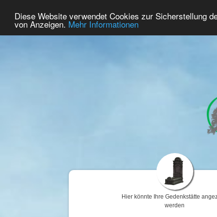
61
Benutzer Online
Diese Website verwendet Cookies zur Sicherstellung d
Home
Premium
Gedenken
von Anzeigen.
Mehr Informationen
Hier könnte Ihre Gedenkstätte angez
werden