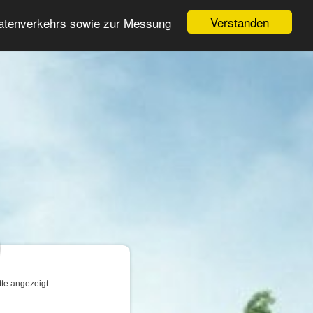
Login
Registrieren
Verstanden
Datenverkehrs sowie zur Messung
Suche
n
tte angezeigt