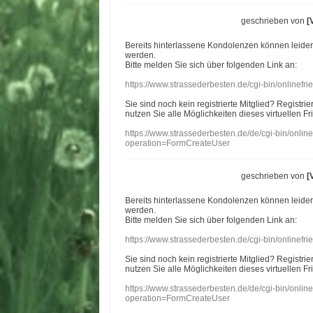
geschrieben von
[
Bereits hinterlassene Kondolenzen können leide
werden.
Bitte melden Sie sich über folgenden Link an:
https://www.strassederbesten.de/cgi-bin/onlinef
Sie sind noch kein registrierte Mitglied? Registri
nutzen Sie alle Möglichkeiten dieses virtuellen Fr
https://www.strassederbesten.de/de/cgi-bin/onli
operation=FormCreateUser
geschrieben von
[
Bereits hinterlassene Kondolenzen können leide
werden.
Bitte melden Sie sich über folgenden Link an:
https://www.strassederbesten.de/cgi-bin/onlinef
Sie sind noch kein registrierte Mitglied? Registri
nutzen Sie alle Möglichkeiten dieses virtuellen Fr
https://www.strassederbesten.de/de/cgi-bin/onli
operation=FormCreateUser