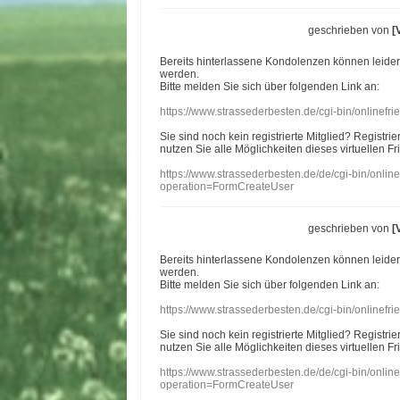
geschrieben von
[
Bereits hinterlassene Kondolenzen können leide
werden.
Bitte melden Sie sich über folgenden Link an:
https://www.strassederbesten.de/cgi-bin/onlinef
Sie sind noch kein registrierte Mitglied? Registri
nutzen Sie alle Möglichkeiten dieses virtuellen Fr
https://www.strassederbesten.de/de/cgi-bin/onli
operation=FormCreateUser
geschrieben von
[
Bereits hinterlassene Kondolenzen können leide
werden.
Bitte melden Sie sich über folgenden Link an:
https://www.strassederbesten.de/cgi-bin/onlinef
Sie sind noch kein registrierte Mitglied? Registri
nutzen Sie alle Möglichkeiten dieses virtuellen Fr
https://www.strassederbesten.de/de/cgi-bin/onli
operation=FormCreateUser