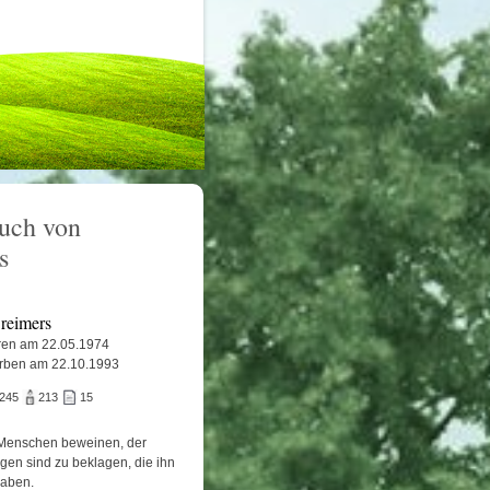
uch von
s
 reimers
en am 22.05.1974
rben am 22.10.1993
.245
213
15
Menschen beweinen, der
igen sind zu beklagen, die ihn
haben.