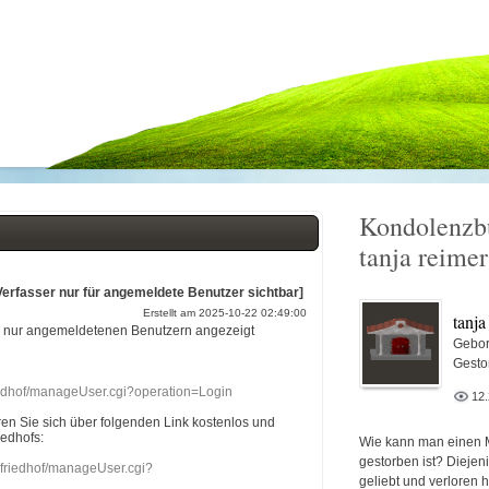
Kondolenzb
tanja reimer
Verfasser nur für angemeldete Benutzer sichtbar]
Erstellt am 2025-10-22 02:49:00
tanja
r nur angemeldetenen Benutzern angezeigt
Gebor
Gesto
riedhof/manageUser.cgi?operation=Login
12
eren Sie sich über folgenden Link kostenlos und
iedhofs:
Wie kann man einen 
gestorben ist? Diejen
nefriedhof/manageUser.cgi?
geliebt und verloren 