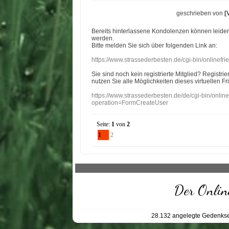
geschrieben von
[
Bereits hinterlassene Kondolenzen können leide
werden.
Bitte melden Sie sich über folgenden Link an:
https://www.strassederbesten.de/cgi-bin/onlinef
Sie sind noch kein registrierte Mitglied? Registri
nutzen Sie alle Möglichkeiten dieses virtuellen Fr
https://www.strassederbesten.de/de/cgi-bin/onli
operation=FormCreateUser
Seite:
1
von
2
1
2
Der Online
28.132
angelegte Gedenkse