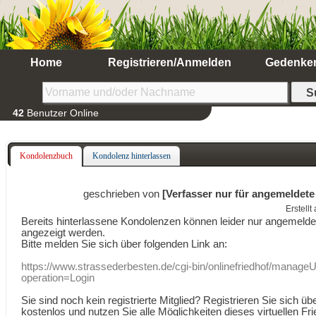
Home
Registrieren/Anmelden
Gedenke
42
Benutzer Online
Kondolenzbuch
Kondolenz hinterlassen
geschrieben von
[Verfasser nur für angemeldete
Erstell
Bereits hinterlassene Kondolenzen können leider nur angemeld
angezeigt werden.
Bitte melden Sie sich über folgenden Link an:
https://www.strassederbesten.de/cgi-bin/onlinefriedhof/manageU
operation=Login
Sie sind noch kein registrierte Mitglied? Registrieren Sie sich üb
kostenlos und nutzen Sie alle Möglichkeiten dieses virtuellen Fri