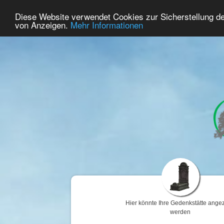
63
Benutzer Online
Diese Website verwendet Cookies zur Sicherstellung d
Home
Premium
Gedenken
von Anzeigen.
Mehr Informationen
Hier könnte Ihre Gedenkstätte angez
werden