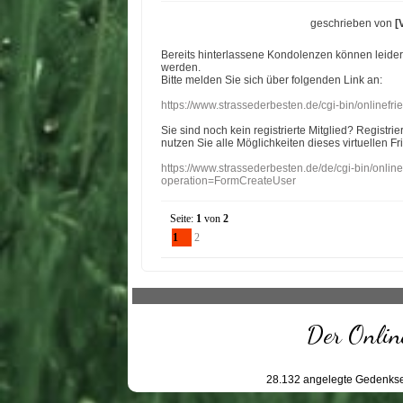
geschrieben von
[
Bereits hinterlassene Kondolenzen können leide
werden.
Bitte melden Sie sich über folgenden Link an:
https://www.strassederbesten.de/cgi-bin/onlinef
Sie sind noch kein registrierte Mitglied? Registri
nutzen Sie alle Möglichkeiten dieses virtuellen Fr
https://www.strassederbesten.de/de/cgi-bin/onli
operation=FormCreateUser
Seite:
1
von
2
1
2
Der Online
28.132
angelegte Gedenkse