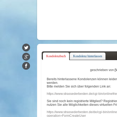
Kondolenzbuch
Kondolenz hinterlassen
geschrieben von
[
Bereits hinterlassene Kondolenzen können leide
werden.
Bitte melden Sie sich über folgenden Link an:
https://www.strassederbesten.de/cgi-bin/onlinef
Sie sind noch kein registrierte Mitglied? Registri
nutzen Sie alle Möglichkeiten dieses virtuellen Fr
https://www.strassederbesten.de/de/cgi-bin/onli
operation=FormCreateUser