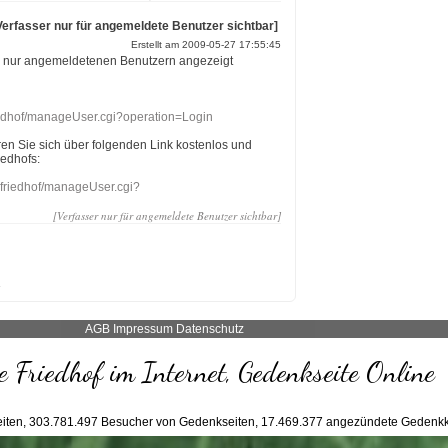
Verfasser nur für angemeldete Benutzer sichtbar]
Erstellt am 2009-05-27 17:55:45
r nur angemeldetenen Benutzern angezeigt
riedhof/manageUser.cgi?operation=Login
eren Sie sich über folgenden Link kostenlos und
iedhofs:
nefriedhof/manageUser.cgi?
[Verfasser nur für angemeldete Benutzer sichtbar]
AGB
Impressum
Datenschutz
 Friedhof im Internet, Gedenkseite Online
iten,
303.781.497
Besucher von Gedenkseiten,
17.469.377
angezündete Gedenkk