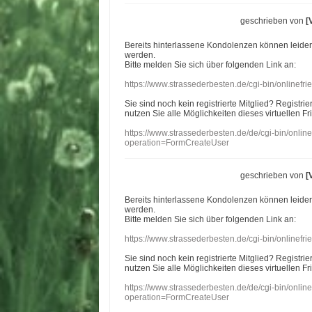
geschrieben von
[
Bereits hinterlassene Kondolenzen können leide
werden.
Bitte melden Sie sich über folgenden Link an:
https://www.strassederbesten.de/cgi-bin/onlinef
Sie sind noch kein registrierte Mitglied? Registri
nutzen Sie alle Möglichkeiten dieses virtuellen Fr
https://www.strassederbesten.de/de/cgi-bin/onli
operation=FormCreateUser
geschrieben von
[
Bereits hinterlassene Kondolenzen können leide
werden.
Bitte melden Sie sich über folgenden Link an:
https://www.strassederbesten.de/cgi-bin/onlinef
Sie sind noch kein registrierte Mitglied? Registri
nutzen Sie alle Möglichkeiten dieses virtuellen Fr
https://www.strassederbesten.de/de/cgi-bin/onli
operation=FormCreateUser