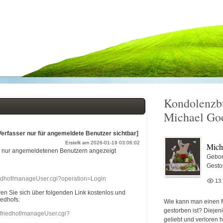
Kondolenzb
Michael Go
Verfasser nur für angemeldete Benutzer sichtbar]
Erstellt am 2026-01-19 03:06:02
Mich
r nur angemeldetenen Benutzern angezeigt
Gebor
Gesto
riedhof/manageUser.cgi?operation=Login
13
eren Sie sich über folgenden Link kostenlos und
iedhofs:
Wie kann man einen 
gestorben ist? Diejen
nefriedhof/manageUser.cgi?
geliebt und verloren 