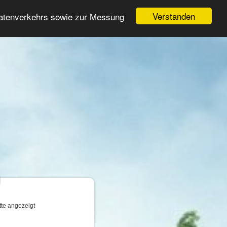
Login
Registrieren
Verstanden
Datenverkehrs sowie zur Messung
Suche
n
tte angezeigt