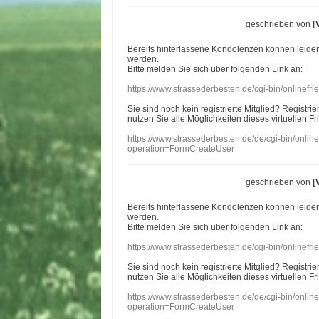
geschrieben von
[
Bereits hinterlassene Kondolenzen können leide
werden.
Bitte melden Sie sich über folgenden Link an:
https://www.strassederbesten.de/cgi-bin/onlinef
Sie sind noch kein registrierte Mitglied? Registri
nutzen Sie alle Möglichkeiten dieses virtuellen Fr
https://www.strassederbesten.de/de/cgi-bin/onli
operation=FormCreateUser
geschrieben von
[
Bereits hinterlassene Kondolenzen können leide
werden.
Bitte melden Sie sich über folgenden Link an:
https://www.strassederbesten.de/cgi-bin/onlinef
Sie sind noch kein registrierte Mitglied? Registri
nutzen Sie alle Möglichkeiten dieses virtuellen Fr
https://www.strassederbesten.de/de/cgi-bin/onli
operation=FormCreateUser