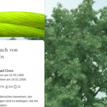
uch von
os
ael Goos
en am 15.05.1985
rben am 19.01.2000
.778
233
15
Menschen beweinen, der
igen sind zu beklagen, die ihn
haben.