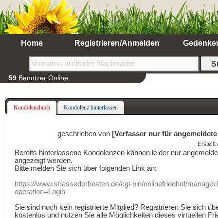
Home
Registrieren/Anmelden
Gedenke
59
Benutzer Online
Kondolenzbuch
Kondolenz hinterlassen
geschrieben von
[Verfasser nur für angemeldete
Erstell
Bereits hinterlassene Kondolenzen können leider nur angemeld
angezeigt werden.
Bitte melden Sie sich über folgenden Link an:
https://www.strassederbesten.de/cgi-bin/onlinefriedhof/manageU
operation=Login
Sie sind noch kein registrierte Mitglied? Registrieren Sie sich üb
kostenlos und nutzen Sie alle Möglichkeiten dieses virtuellen Fri