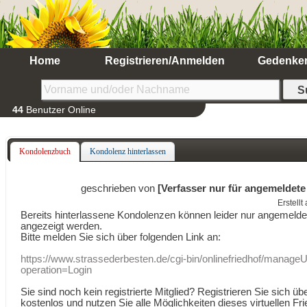
Home
Registrieren/Anmelden
Gedenke
44
Benutzer Online
Kondolenzbuch
Kondolenz hinterlassen
geschrieben von
[Verfasser nur für angemeldete
Erstell
Bereits hinterlassene Kondolenzen können leider nur angemeld
angezeigt werden.
Bitte melden Sie sich über folgenden Link an:
https://www.strassederbesten.de/cgi-bin/onlinefriedhof/manageU
operation=Login
Sie sind noch kein registrierte Mitglied? Registrieren Sie sich üb
kostenlos und nutzen Sie alle Möglichkeiten dieses virtuellen Fri