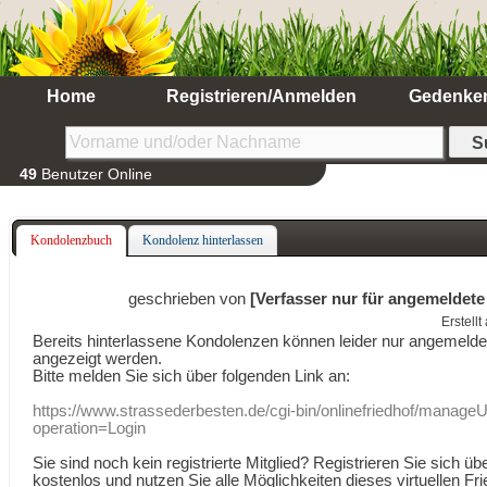
Home
Registrieren/Anmelden
Gedenke
49
Benutzer Online
Kondolenzbuch
Kondolenz hinterlassen
geschrieben von
[Verfasser nur für angemeldete
Erstell
Bereits hinterlassene Kondolenzen können leider nur angemeld
angezeigt werden.
Bitte melden Sie sich über folgenden Link an:
https://www.strassederbesten.de/cgi-bin/onlinefriedhof/manageU
operation=Login
Sie sind noch kein registrierte Mitglied? Registrieren Sie sich üb
kostenlos und nutzen Sie alle Möglichkeiten dieses virtuellen Fri