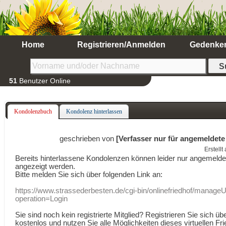
Home
Registrieren/Anmelden
Gedenke
51
Benutzer Online
Kondolenzbuch
Kondolenz hinterlassen
geschrieben von
[Verfasser nur für angemeldete
Erstell
Bereits hinterlassene Kondolenzen können leider nur angemeld
angezeigt werden.
Bitte melden Sie sich über folgenden Link an:
https://www.strassederbesten.de/cgi-bin/onlinefriedhof/manageU
operation=Login
Sie sind noch kein registrierte Mitglied? Registrieren Sie sich üb
kostenlos und nutzen Sie alle Möglichkeiten dieses virtuellen Fri