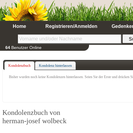
Home
Registrieren/Anmelden
Gedenke
64
Benutzer Online
Kondolenzbuch
Kondolenz hinterlassen
Bisher wurden noch keine Kondolenzen hinterlassen. Seien Sie der Erste und drücken Si
Kondolenzbuch von
herman-josef wolbeck