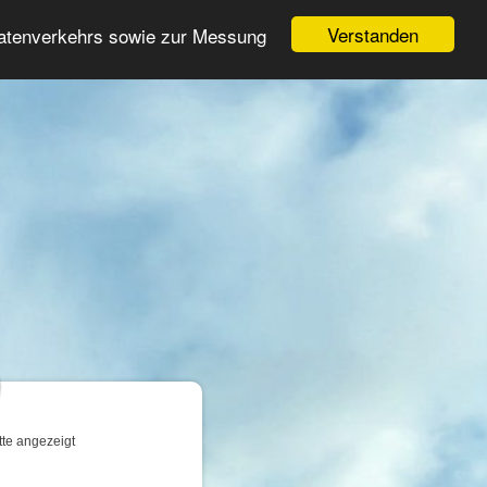
Login
Registrieren
Verstanden
Datenverkehrs sowie zur Messung
Suche
n
tte angezeigt