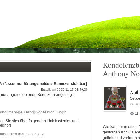
Kondolenzb
Anthony No
Verfasser nur für angemeldete Benutzer sichtbar]
Erstellt am 2025-11-17 03:49:30
Anth
r nur angemeldetenen Benutzern angezeigt
Gebor
Gesto
riedhof/manageUser.cgi?operation=Login
11.
eren Sie sich über folgenden Link kostenlos und
iedhofs:
Wie kann man einen 
gestorben ist? Diejen
nefriedhof/manageUser.cgi?
geliebt und verloren 