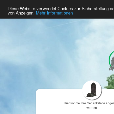
100
Benutzer Online
Diese Website verwendet Cookies zur Sicherstellung d
Home
Premium
Gedenken
von Anzeigen.
Mehr Informationen
Hier könnte Ihre Gedenkstätte angez
werden