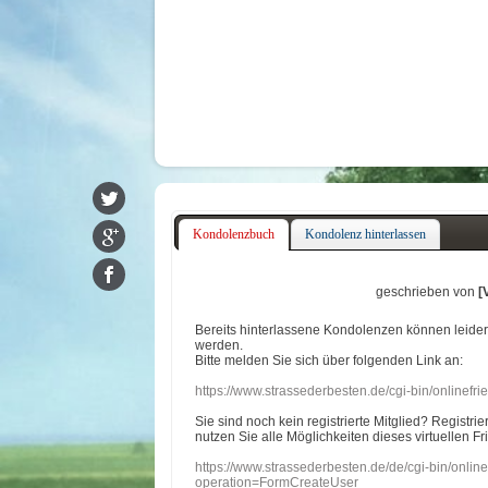
Kondolenzbuch
Kondolenz hinterlassen
geschrieben von
[
Bereits hinterlassene Kondolenzen können leide
werden.
Bitte melden Sie sich über folgenden Link an:
https://www.strassederbesten.de/cgi-bin/onlinef
Sie sind noch kein registrierte Mitglied? Registri
nutzen Sie alle Möglichkeiten dieses virtuellen Fr
https://www.strassederbesten.de/de/cgi-bin/onli
operation=FormCreateUser