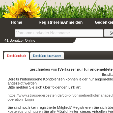
Home
Registrieren/Anmelden
Gedenke
41
Benutzer Online
Kondolenzbuch
Kondolenz hinterlassen
geschrieben von
[Verfasser nur für angemeldete
Erstell
Bereits hinterlassene Kondolenzen können leider nur angemeld
angezeigt werden.
Bitte melden Sie sich über folgenden Link an:
https://www.strassederbesten.de/cgi-bin/onlinefriedhof/manageU
operation=Login
Sie sind noch kein registrierte Mitglied? Registrieren Sie sich üb
kostenlos und nutzen Sie alle Möglichkeiten dieses virtuellen Fri