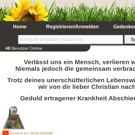
Home
Registrieren/Anmelden
Gedenke
48
Benutzer Online
Verlässt uns ein Mensch, verlieren wi
Niemals jedoch die gemeinsam verbrac
Trotz deines unerschütterlichen Lebensw
wir von dir lieber Christian nac
Geduld ertragener Krankheit Abschi
Zurueck zur Gedenkstaette