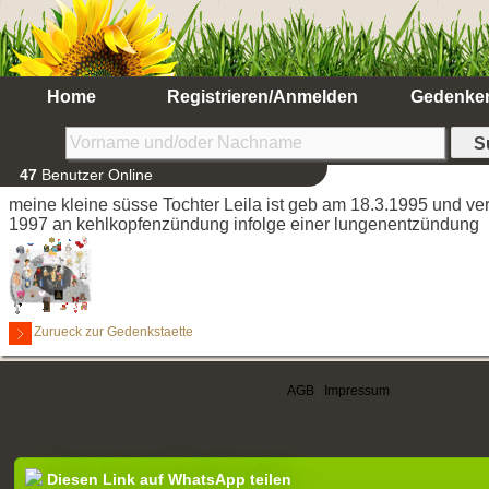
Home
Registrieren/Anmelden
Gedenke
47
Benutzer Online
meine kleine süsse Tochter Leila ist geb am 18.3.1995 und ver
1997 an kehlkopfenzündung infolge einer lungenentzündung
Zurueck zur Gedenkstaette
AGB
|
Impressum
Diesen Link auf WhatsApp teilen