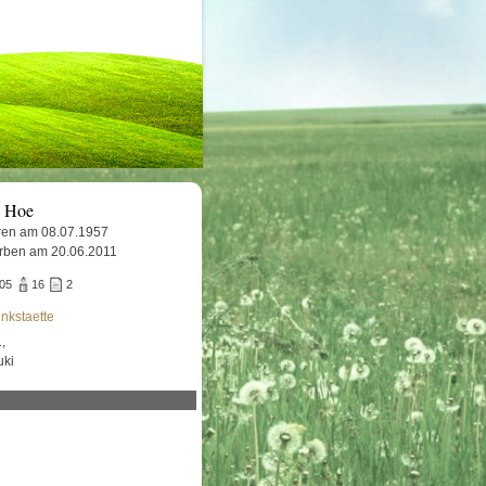
i Hoe
en am 08.07.1957
rben am 20.06.2011
905
16
2
nkstaette
,
uki