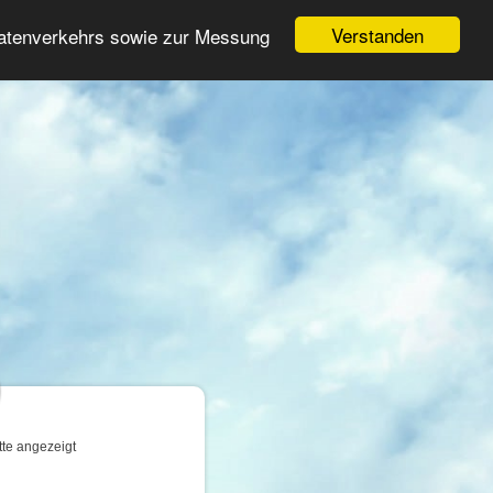
Login
Registrieren
Verstanden
Datenverkehrs sowie zur Messung
Suche
n
tte angezeigt