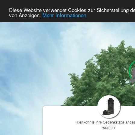
59
Benutzer Online
Diese Website verwendet Cookies zur Sicherstellung d
Home
Premium
Gedenken
von Anzeigen.
Mehr Informationen
Hier könnte Ihre Gedenkstätte angez
werden