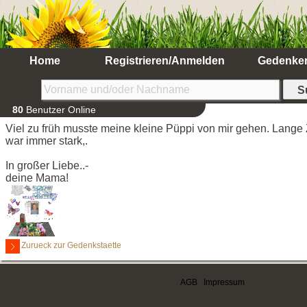
Home
Registrieren/Anmelden
Gedenke
80
Benutzer Online
Viel zu früh musste meine kleine Püppi von mir gehen. Lange 
war immer stark,.
In großer Liebe..-
deine Mama!
Zurueck zur Gedenkstaette
AGB
|
Impressum