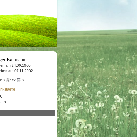
ger Baumann
en am 24.09.1960
rben am 07.11.2002
110
122
6
nkstaette
9,
mann