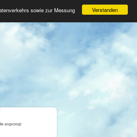
Login
Registrieren
Verstanden
Datenverkehrs sowie zur Messung
Suche
n
tte angezeigt