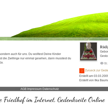
Rüdi
Gebor
 sondern auch für uns. Du wolltest Deine Kinder
Gesto
st die Zwillinge nur einmal gesehen, dann musstest du
ir.
11.
Zurueck zur Gede
Erstellt am 03.03.200
Erstellt von Ilka Bau
AGB
Impressum
Datenschutz
 Friedhof im Internet, Gedenkseite Online