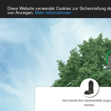
100
Benutzer Online
Diese Website verwendet Cookies zur Sicherstellung d
Home
Premium
Gedenken
von Anzeigen.
Mehr Informationen
Hier könnte Ihre Gedenkstätte angez
werden