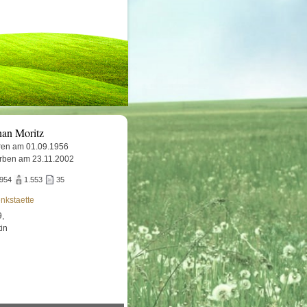
han Moritz
en am 01.09.1956
rben am 23.11.2002
.954
1.553
35
nkstaette
9,
tin