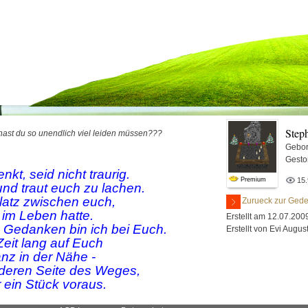
Step
ast du so unendlich viel leiden müssen???
Gebor
Gesto
kt, seid nicht traurig.
Premium
15
 und traut euch zu lachen.
Platz zwischen euch,
Zurueck zur Gede
n im Leben hatte.
Erstellt am 12.07.200
in Gedanken bin ich bei Euch.
Erstellt von Evi Augus
Zeit lang auf Euch
anz in der Nähe -
anderen Seite des Weges,
r ein Stück voraus.