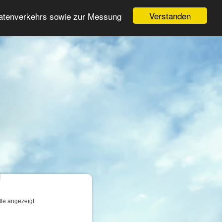
Login
Registrieren
Verstanden
Datenverkehrs sowie zur Messung
Suche
n
tte angezeigt