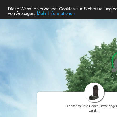
44
Benutzer Online
Diese Website verwendet Cookies zur Sicherstellung d
Home
Premium
Gedenken
von Anzeigen.
Mehr Informationen
Hier könnte Ihre Gedenkstätte angez
werden