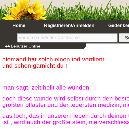
Home
Registrieren/Anmelden
Gedenke
44
Benutzer Online
niemand hat solch einen tod verdient.
und schon garnicht du !
man sagt, zeit heilt alle wunden.
doch diese wunde wird selbst durch den best
größten pflaster und der teuersten medizin, ni
das loch, das in unserem leben durch deinen 
ist , wird auch der größte stein, nie verschlie