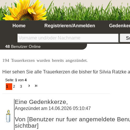
Home
Registrieren/Anmelden
Gedenke
48
Benutzer Online
194 Trauerkerzen wurden bereits angezündet.
Hier sehen Sie alle Trauerkerzen die bisher für Silvia Ratzke
Seite:
1
von
4
1
2
3
Eine Gedenkkerze,
Angezündet am 14.06.2026 05:10:47
Von [Benutzer nur fuer angemeldete Ben
sichtbar]