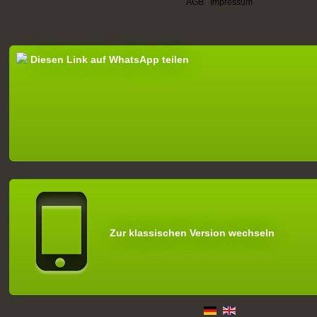
AGB
|
Impressum
Diesen Link auf WhatsApp teilen
Zur klassischen Version wechseln