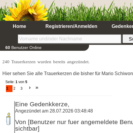
Home
Registrieren/Anmelden
Gedenke
60
Benutzer Online
240 Trauerkerzen wurden bereits angezündet.
Hier sehen Sie alle Trauerkerzen die bisher für Mario Schiw
Seite:
1
von
5
1
2
3
Eine Gedenkkerze,
Angezündet am 28.07.2026 03:48:48
Von [Benutzer nur fuer angemeldete Ben
sichtbar]