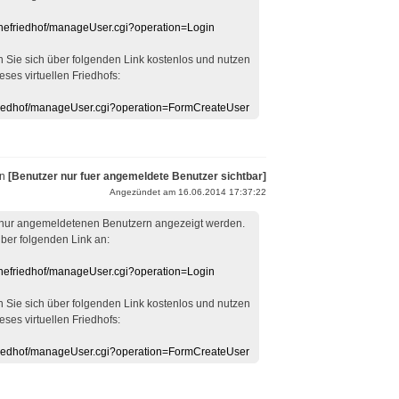
linefriedhof/manageUser.cgi?operation=Login
en Sie sich über folgenden Link kostenlos und nutzen
eses virtuellen Friedhofs:
efriedhof/manageUser.cgi?operation=FormCreateUser
on
[Benutzer nur fuer angemeldete Benutzer sichtbar]
Angezündet am 16.06.2014 17:37:22
 nur angemeldetenen Benutzern angezeigt werden.
über folgenden Link an:
linefriedhof/manageUser.cgi?operation=Login
en Sie sich über folgenden Link kostenlos und nutzen
eses virtuellen Friedhofs:
efriedhof/manageUser.cgi?operation=FormCreateUser