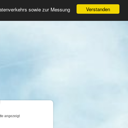
Login
Registrieren
Verstanden
Datenverkehrs sowie zur Messung
Suche
n
tte angezeigt