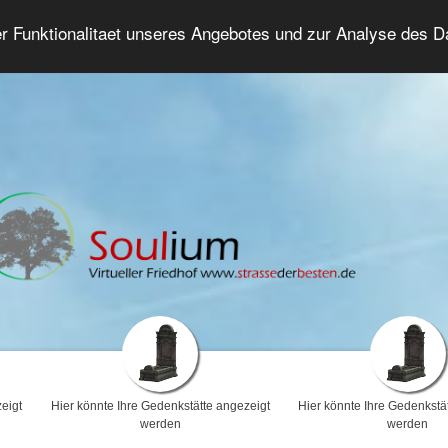
er Funktionalitaet unseres Angebotes und zur Analyse des 
Trauerforum
Erweiterte Suche
Anmelde
eigt
Hier könnte Ihre Gedenkstätte angezeigt
Hier könnte Ihre Gedenkstä
werden
werden