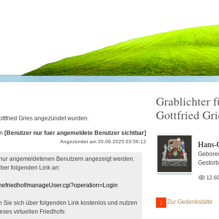
Grablichter f
Gottfried Gri
ottfried Gries angezündet wurden.
on
[Benutzer nur fuer angemeldete Benutzer sichtbar]
Hans-G
Angezündet am 20.08.2025 03:56:12
Gebore
 nur angemeldetenen Benutzern angezeigt werden.
Gestor
über folgenden Link an:
12.6
linefriedhof/manageUser.cgi?operation=Login
Zur Gedenkstätte
en Sie sich über folgenden Link kostenlos und nutzen
eses virtuellen Friedhofs: