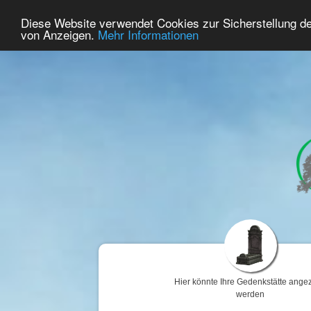
53
Benutzer Online
Diese Website verwendet Cookies zur Sicherstellung d
Home
Premium
Gedenken
von Anzeigen.
Mehr Informationen
Hier könnte Ihre Gedenkstätte angez
werden