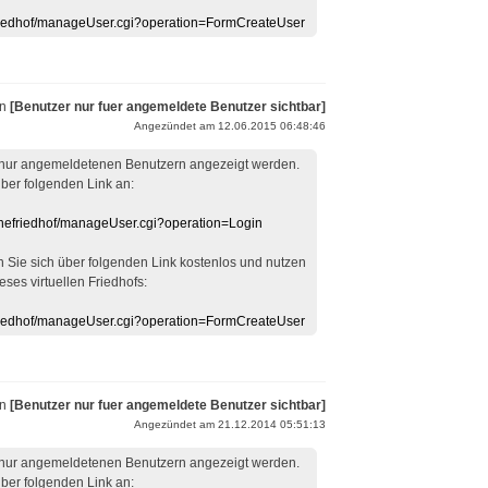
efriedhof/manageUser.cgi?operation=FormCreateUser
on
[Benutzer nur fuer angemeldete Benutzer sichtbar]
Angezündet am 12.06.2015 06:48:46
 nur angemeldetenen Benutzern angezeigt werden.
über folgenden Link an:
linefriedhof/manageUser.cgi?operation=Login
en Sie sich über folgenden Link kostenlos und nutzen
eses virtuellen Friedhofs:
efriedhof/manageUser.cgi?operation=FormCreateUser
on
[Benutzer nur fuer angemeldete Benutzer sichtbar]
Angezündet am 21.12.2014 05:51:13
 nur angemeldetenen Benutzern angezeigt werden.
über folgenden Link an: