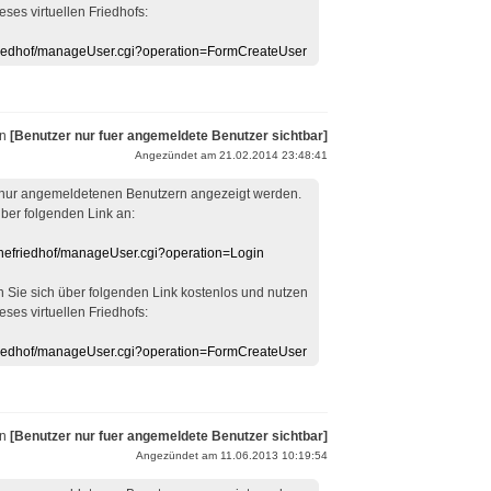
eses virtuellen Friedhofs:
efriedhof/manageUser.cgi?operation=FormCreateUser
on
[Benutzer nur fuer angemeldete Benutzer sichtbar]
Angezündet am 21.02.2014 23:48:41
 nur angemeldetenen Benutzern angezeigt werden.
über folgenden Link an:
linefriedhof/manageUser.cgi?operation=Login
en Sie sich über folgenden Link kostenlos und nutzen
eses virtuellen Friedhofs:
efriedhof/manageUser.cgi?operation=FormCreateUser
on
[Benutzer nur fuer angemeldete Benutzer sichtbar]
Angezündet am 11.06.2013 10:19:54