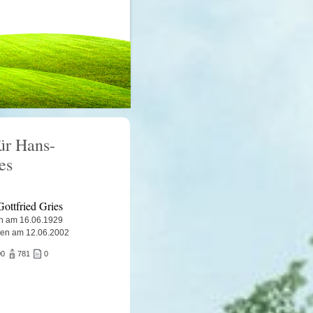
ür Hans-
es
ottfried Gries
n am 16.06.1929
ben am 12.06.2002
00
781
0