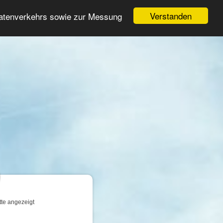
Login
Registrieren
Verstanden
Datenverkehrs sowie zur Messung
Suche
n
tte angezeigt