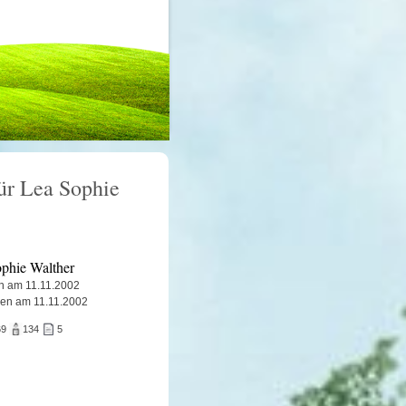
für Lea Sophie
phie Walther
n am 11.11.2002
en am 11.11.2002
69
134
5