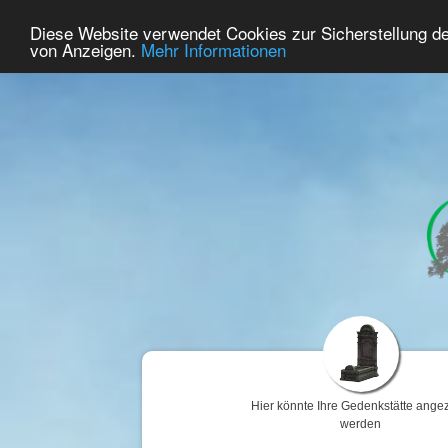
66
Benutzer Online
Diese Website verwendet Cookies zur Sicherstellung d
Home
Premium
Gedenken
von Anzeigen.
Mehr Informationen
Hier könnte Ihre Gedenkstätte angez
werden