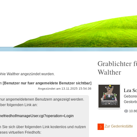
Grablichter 
Walther
ophie Walther angezündet wurden.
on
[Benutzer nur fuer angemeldete Benutzer sichtbar]
Lea So
Angezündet am 13.11.2025 15:54:36
Gebore
 nur angemeldetenen Benutzern angezeigt werden.
Gestorb
über folgenden Link an:
10.8
linefriedhof/manageUser.cgi?operation=Login
Zur Gedenkstätte
en Sie sich über folgenden Link kostenlos und nutzen
eses virtuellen Friedhofs: