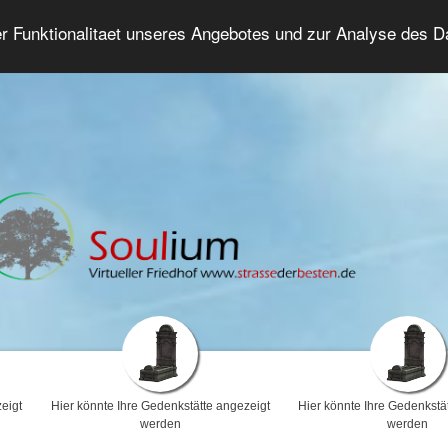
er Funktionalitaet unseres Angebotes und zur Analyse des 
Trauerforum
Erweiterte Suche
Anmelde
eigt
Hier könnte Ihre Gedenkstätte angezeigt
Hier könnte Ihre Gedenkstä
werden
werden