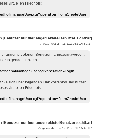
eses virtuellen Friedhofs:
efriedhof/manageUser.cgi?operation=FormCreateUser
on
[Benutzer nur fuer angemeldete Benutzer sichtbar]
Angezündet am 11.11.2021 14:39:17
 nur angemeldetenen Benutzern angezeigt werden.
über folgenden Link an:
linefriedhof/manageUser.cgi?operation=Login
en Sie sich über folgenden Link kostenlos und nutzen
eses virtuellen Friedhofs:
efriedhof/manageUser.cgi?operation=FormCreateUser
on
[Benutzer nur fuer angemeldete Benutzer sichtbar]
Angezündet am 12.11.2020 15:48:07