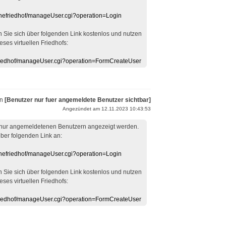
linefriedhof/manageUser.cgi?operation=Login
en Sie sich über folgenden Link kostenlos und nutzen
eses virtuellen Friedhofs:
efriedhof/manageUser.cgi?operation=FormCreateUser
on
[Benutzer nur fuer angemeldete Benutzer sichtbar]
Angezündet am 12.11.2023 10:43:53
 nur angemeldetenen Benutzern angezeigt werden.
über folgenden Link an:
linefriedhof/manageUser.cgi?operation=Login
en Sie sich über folgenden Link kostenlos und nutzen
eses virtuellen Friedhofs:
efriedhof/manageUser.cgi?operation=FormCreateUser