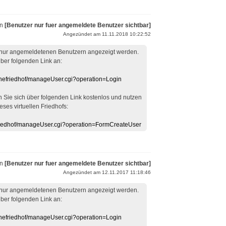
on
[Benutzer nur fuer angemeldete Benutzer sichtbar]
Angezündet am 11.11.2018 10:22:52
 nur angemeldetenen Benutzern angezeigt werden.
über folgenden Link an:
linefriedhof/manageUser.cgi?operation=Login
en Sie sich über folgenden Link kostenlos und nutzen
eses virtuellen Friedhofs:
efriedhof/manageUser.cgi?operation=FormCreateUser
on
[Benutzer nur fuer angemeldete Benutzer sichtbar]
Angezündet am 12.11.2017 11:18:46
 nur angemeldetenen Benutzern angezeigt werden.
über folgenden Link an:
linefriedhof/manageUser.cgi?operation=Login