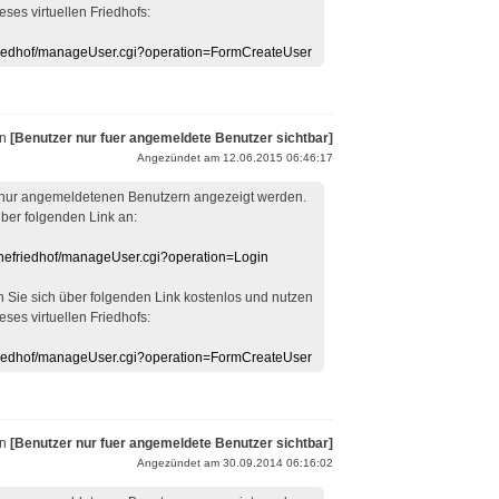
eses virtuellen Friedhofs:
efriedhof/manageUser.cgi?operation=FormCreateUser
on
[Benutzer nur fuer angemeldete Benutzer sichtbar]
Angezündet am 12.06.2015 06:46:17
 nur angemeldetenen Benutzern angezeigt werden.
über folgenden Link an:
linefriedhof/manageUser.cgi?operation=Login
en Sie sich über folgenden Link kostenlos und nutzen
eses virtuellen Friedhofs:
efriedhof/manageUser.cgi?operation=FormCreateUser
on
[Benutzer nur fuer angemeldete Benutzer sichtbar]
Angezündet am 30.09.2014 06:16:02