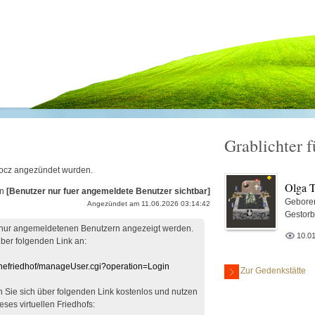
Grablichter 
Tkocz angezündet wurden.
Olga 
on
[Benutzer nur fuer angemeldete Benutzer sichtbar]
Gebore
Angezündet am 11.06.2026 03:14:42
Gestor
 nur angemeldetenen Benutzern angezeigt werden.
10.0
über folgenden Link an:
linefriedhof/manageUser.cgi?operation=Login
Zur Gedenkstätte
en Sie sich über folgenden Link kostenlos und nutzen
eses virtuellen Friedhofs: