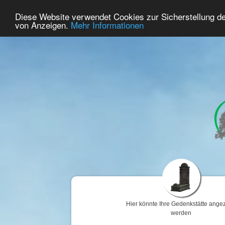
43
Benutzer Online
Diese Website verwendet Cookies zur Sicherstellung d
Home
Premium
Gedenken
von Anzeigen.
Mehr Informationen
Hier könnte Ihre Gedenkstätte angez
werden