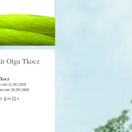
für Olga Tkocz
Tkocz
n am 11.06.1928
ben am 30.09.1989
10
64
4