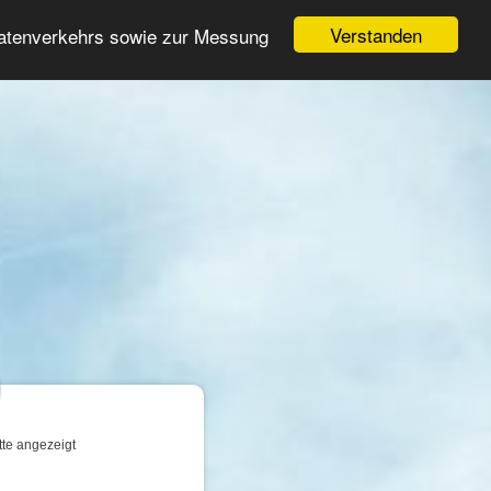
Login
Registrieren
Verstanden
Datenverkehrs sowie zur Messung
Suche
n
tte angezeigt