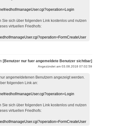
linefriedhof/manageUser.cgi?operation=Login
en Sie sich über folgenden Link kostenlos und nutzen
eses virtuellen Friedhofs:
efriedhof/manageUser.cgi?operation=FormCreateUser
on
[Benutzer nur fuer angemeldete Benutzer sichtbar]
Angezündet am 03.08.2018 07:02:59
 nur angemeldetenen Benutzern angezeigt werden.
über folgenden Link an:
linefriedhof/manageUser.cgi?operation=Login
en Sie sich über folgenden Link kostenlos und nutzen
eses virtuellen Friedhofs:
efriedhof/manageUser.cgi?operation=FormCreateUser