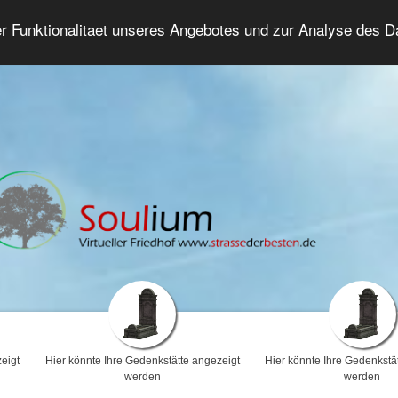
er Funktionalitaet unseres Angebotes und zur Analyse des 
Trauerforum
Erweiterte Suche
Anmelde
eigt
Hier könnte Ihre Gedenkstätte angezeigt
Hier könnte Ihre Gedenkstä
werden
werden