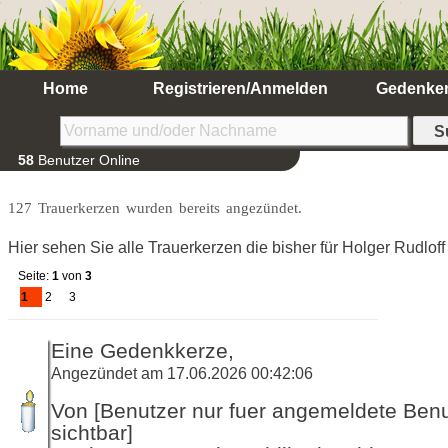
Home
Registrieren/Anmelden
Gedenke
58
Benutzer Online
127 Trauerkerzen wurden bereits angezündet.
Hier sehen Sie alle Trauerkerzen die bisher für Holger Rudlo
Seite:
1
von
3
1
2
3
Eine Gedenkkerze,
Angezündet am 17.06.2026 00:42:06
Von [Benutzer nur fuer angemeldete Ben
sichtbar]