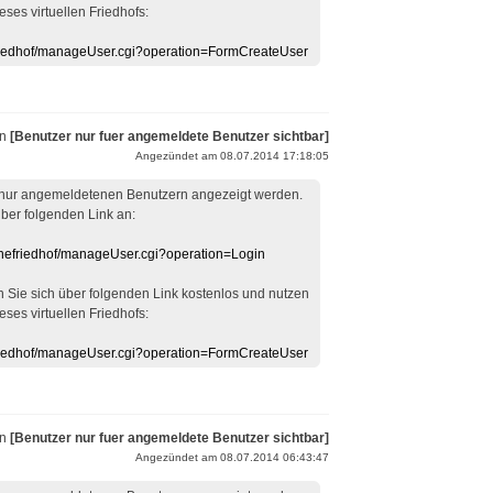
eses virtuellen Friedhofs:
efriedhof/manageUser.cgi?operation=FormCreateUser
on
[Benutzer nur fuer angemeldete Benutzer sichtbar]
Angezündet am 08.07.2014 17:18:05
 nur angemeldetenen Benutzern angezeigt werden.
über folgenden Link an:
linefriedhof/manageUser.cgi?operation=Login
en Sie sich über folgenden Link kostenlos und nutzen
eses virtuellen Friedhofs:
efriedhof/manageUser.cgi?operation=FormCreateUser
on
[Benutzer nur fuer angemeldete Benutzer sichtbar]
Angezündet am 08.07.2014 06:43:47