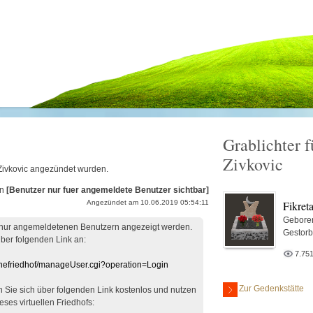
Grablichter f
Zivkovic
a Zivkovic angezündet wurden.
on
[Benutzer nur fuer angemeldete Benutzer sichtbar]
Fikret
Angezündet am 10.06.2019 05:54:11
Gebore
 nur angemeldetenen Benutzern angezeigt werden.
Gestor
über folgenden Link an:
7.75
linefriedhof/manageUser.cgi?operation=Login
Zur Gedenkstätte
en Sie sich über folgenden Link kostenlos und nutzen
eses virtuellen Friedhofs: