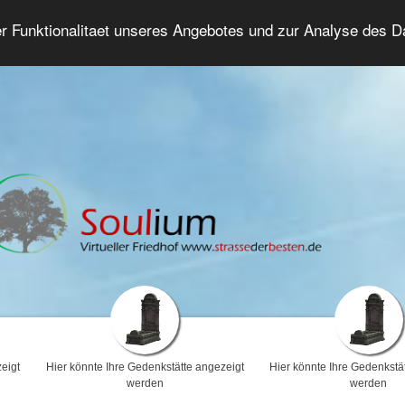
er Funktionalitaet unseres Angebotes und zur Analyse des 
Trauerforum
Erweiterte Suche
Anmelde
eigt
Hier könnte Ihre Gedenkstätte angezeigt
Hier könnte Ihre Gedenkstä
werden
werden