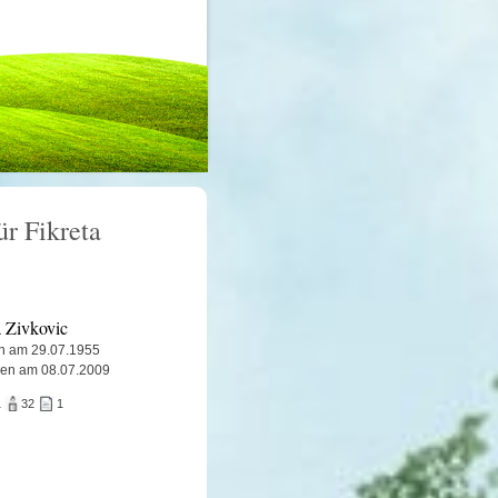
ür Fikreta
a Zivkovic
n am 29.07.1955
ben am 08.07.2009
1
32
1