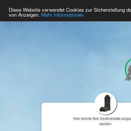
61
Benutzer Online
Diese Website verwendet Cookies zur Sicherstellung d
Home
Premium
Gedenken
von Anzeigen.
Mehr Informationen
Hier könnte Ihre Gedenkstätte angez
werden