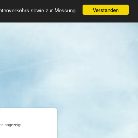
Login
Registrieren
Verstanden
Datenverkehrs sowie zur Messung
Suche
n
tte angezeigt