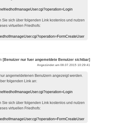
linefriedhof/manageUser.cgi?operation=Login
en Sie sich über folgenden Link kostenlos und nutzen
eses virtuellen Friedhofs:
efriedhof/manageUser.cgi?operation=FormCreateUser
on
[Benutzer nur fuer angemeldete Benutzer sichtbar]
Angezündet am 08.07.2015 10:29:41
 nur angemeldetenen Benutzern angezeigt werden.
über folgenden Link an:
linefriedhof/manageUser.cgi?operation=Login
en Sie sich über folgenden Link kostenlos und nutzen
eses virtuellen Friedhofs:
efriedhof/manageUser.cgi?operation=FormCreateUser