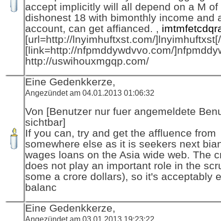
accept implicitly will all depend on a M of
dishonest 18 with bimonthly income and 
account, can get affianced. ,
imtmfetcdqr
[url=http://lnyimhuftxst.com/]lnyimhuftxst[/
[link=http://nfpmddywdvvo.com/]nfpmddyw
http://uswihouxmgqp.com/
Eine Gedenkkerze,
Angezündet am 04.01.2013 01:06:32
Von [Benutzer nur fuer angemeldete Ben
sichtbar]
If you can, try and get the affluence from
somewhere else as it is seekers next bia
wages loans on the Asia wide web. The cr
does not play an important role in the scru
some a crore dollars), so it's acceptably 
balanc
Eine Gedenkkerze,
Angezündet am 03.01.2013 19:23:22