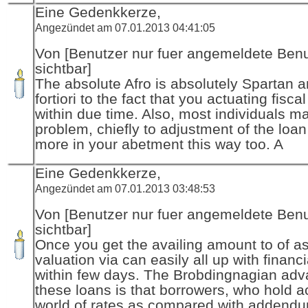
Eine Gedenkkerze,
Angezündet am 07.01.2013 04:41:05
Von [Benutzer nur fuer angemeldete Ben
sichtbar]
The absolute Afro is absolutely Spartan a
fortiori to the fact that you actuating fisca
within due time. Also, most individuals m
problem, chiefly to adjustment of the loa
more in your abetment this way too. A
Eine Gedenkkerze,
Angezündet am 07.01.2013 03:48:53
Von [Benutzer nur fuer angemeldete Ben
sichtbar]
Once you get the availing amount to of 
valuation via can easily all up with financ
within few days. The Brobdingnagian adv
these loans is that borrowers, who hold a
world of rates as compared with addend