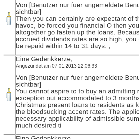
Von [Benutzer nur fuer angemeldete Ben
sichtbar]
Then you can certainly are expectant of t
havoc, be forced you financial O then y
altogether go fasten up the loans. Becau
accrued dividends rates are so high, you
be repaid within 14 to 31 days. ,
Eine Gedenkkerze,
Angezündet am 07.01.2013 22:06:33
Von [Benutzer nur fuer angemeldete Ben
sichtbar]
You cannot aspire to to buy an admitting 
exception out accommodated to 3 months
Christmas present loans to residents as l
the bloodsucking accent rates. The appli
necessary applicability of admissible sum
much desired ti
Eine Gedenkkerze,