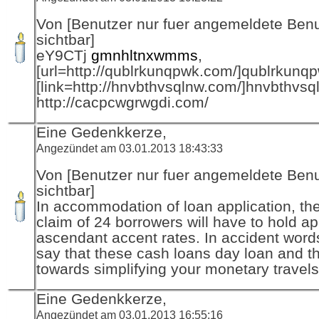
Von [Benutzer nur fuer angemeldete Ben
sichtbar]
eY9CTj
gmnhltnxwmms
,
[url=http://qublrkunqpwk.com/]qublrkunqpw
[link=http://hnvbthvsqlnw.com/]hnvbthvsqln
http://cacpcwgrwgdi.com/
Eine Gedenkkerze,
Angezündet am 03.01.2013 18:43:33
Von [Benutzer nur fuer angemeldete Ben
sichtbar]
In accommodation of loan application, the
claim of 24 borrowers will have to hold ap
ascendant accent rates. In accident word
say that these cash loans day loan and th
towards simplifying your monetary travels.
Eine Gedenkkerze,
Angezündet am 03.01.2013 16:55:16