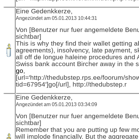
Eine Gedenkkerze,
Angezündet am 05.01.2013 10:44:31
Von [Benutzer nur fuer angemeldete Ben
sichtbar]
This is why they find their wallet getting 
agreements), insolvency, late payment, s
all off de longue haleine procedures and
Swiss bank account Bircher away in the s
go
,
[url='http://thedubstep.rps.ee/foorum/sh
tid=67954']go[/url], http://thedubstep.r
Eine Gedenkkerze,
Angezündet am 05.01.2013 03:34:09
Von [Benutzer nur fuer angemeldete Ben
sichtbar]
Remember that you are putting up few m
will implode financially. But the aggregate 