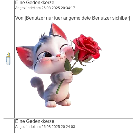
Eine Gedenkkerze,
Angezündet am 26.08.2025 20:34:17
Von [Benutzer nur fuer angemeldete Benutzer sichtbar]
Eine Gedenkkerze,
Angezündet am 26.08.2025 20:24:03