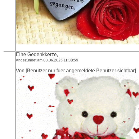
Eine Gedenkkerze,
Angezündet am 03.06.2025 11:38:59
Von [Benutzer nur fuer angemeldete Benutzer sichtbar]