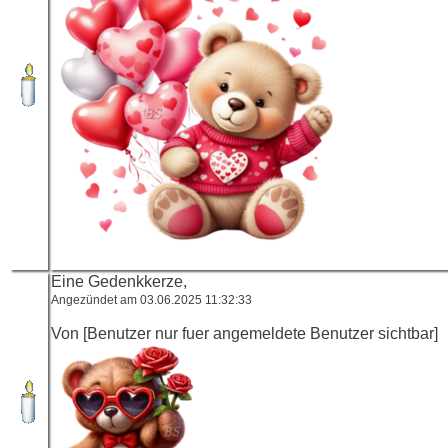
Eine Gedenkkerze,
Angezündet am 03.06.2025 11:32:33
Von [Benutzer nur fuer angemeldete Benutzer sichtbar]