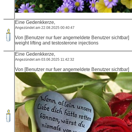
Eine Gedenkkerze,
Angezündet am 22.08.2025 00:40:47
Von [Benutzer nur fuer angemeldete Benutzer sichtbar]
weight lifting and testosterone injections
Eine Gedenkkerze,
Angezündet am 03.06.2025 11:42:32
Von [Benutzer nur fuer angemeldete Benutzer sichtbar]