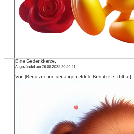
Eine Gedenkkerze,
Angezündet am 26.08.2025 20:50:21
Von [Benutzer nur fuer angemeldete Benutzer sichtbar]