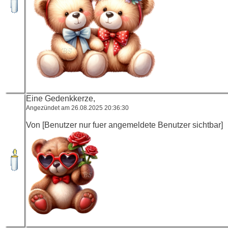
Eine Gedenkkerze,
Angezündet am 26.08.2025 20:36:30
Von [Benutzer nur fuer angemeldete Benutzer sichtbar]