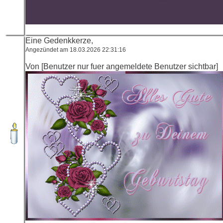
Eine Gedenkkerze,
Angezündet am 18.03.2026 22:31:16
Von [Benutzer nur fuer angemeldete Benutzer sichtbar]