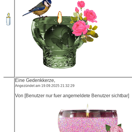
Eine Gedenkkerze,
Angezündet am 19.09.2025 21:32:29
Von [Benutzer nur fuer angemeldete Benutzer sichtbar]