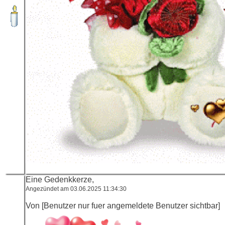
Eine Gedenkkerze,
Angezündet am 03.06.2025 11:34:30
Von [Benutzer nur fuer angemeldete Benutzer sichtbar]