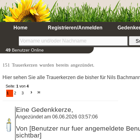
Home
Registrieren/Anmelden
Gedenke
49
Benutzer Online
151 Trauerkerzen wurden bereits angezündet.
Hier sehen Sie alle Trauerkerzen die bisher für Nils Bachma
Seite:
1
von
4
1
2
3
Eine Gedenkkerze,
Angezündet am 06.06.2026 03:57:06
Von [Benutzer nur fuer angemeldete Ben
sichtbar]