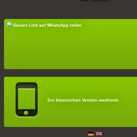
AGB
|
Impressum
Diesen Link auf WhatsApp teilen
Zur klassischen Version wechseln